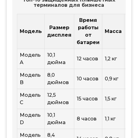
терминалов для бизнеса
Время
Размер
работы
Опе
Модель
Масса
дисплея
от
батареи
Модель
10,1
12 часов
1,2 кг
And
А
дюйма
Модель
8,0
10 часов
0,9 кг
Win
B
дюймов
Модель
12,5
15 часов
1,5 кг
And
C
дюймов
Модель
10,1
8 часов
1,1 кг
iOS
D
дюйма
Модель
8,4