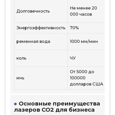
Ре
Не менее 20
Долговечность
гр
000 часов
тк
Энергоэффективность
70%
Ре
Ре
ременная вода
1000 мм/мин
ме
Гр
коль
ЧУ
ло
От 5000 до
Из
инь
100000
де
долларов США
Основные преимущества
лазеров CO2 для бизнеса